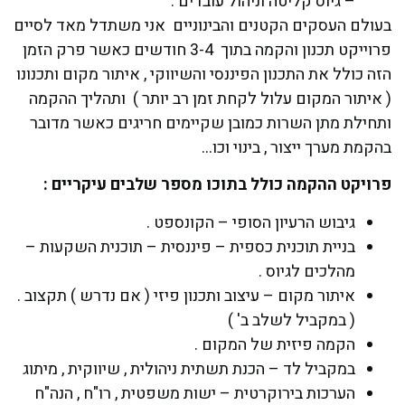
– גיוס קליטה וניהול עובדים .
בעולם העסקים הקטנים והבינוניים אני משתדל מאד לסיים
פרוייקט תכנון והקמה בתוך 3-4 חודשים כאשר פרק הזמן
הזה כולל את התכנון הפיננסי והשיווקי , איתור מקום ותכנונו
( איתור המקום עלול לקחת זמן רב יותר ) ותהליך ההקמה
ותחילת מתן השרות כמובן שקיימים חריגים כאשר מדובר
בהקמת מערך ייצור , בינוי וכו…
פרויקט ההקמה כולל בתוכו מספר שלבים עיקריים :
גיבוש הרעיון הסופי – הקונספט .
בניית תוכנית כספית – פיננסית – תוכנית השקעות –
מהלכים לגיוס .
איתור מקום – עיצוב ותכנון פיזי ( אם נדרש ) תקצוב .
( במקביל לשלב ב' )
הקמה פיזית של המקום .
במקביל לד – הכנת תשתית ניהולית , שיווקית , מיתוג
הערכות בירוקרטית – ישות משפטית , רו"ח , הנה"ח