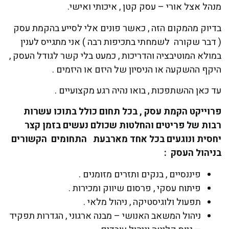
מנהל אצל אורי – עסק קטן , איכותי ואישי.
בדיוק מהמקום הזה , כאשר פונים אלי לסייע בהקמת עסק
( דבר שקורה לשמחתי בתכיפות רבה ) אני מתגייס לענין
במולא המוטיבציה והדריכות , כמעט בלי קשר לגודל העסק ,
היקף ההשקעה או הניסיון של היזם או היזמים .
עד כאן ההשתפכות , בואו נהיה רגע מקצועיים .
פרוייקט הקמת עסק , בכל תחום כולל בתוכו עשרות
רבות של פריטים והחלטות שכולם נעשים בזמן קצר
יחסית ונוגעים בכל אחד מארבעת התחומים הקשורים
בניהול העסק :
פיננסיים , בנקים ותזרים מזומנים .
פיתוח עסקי , פרסום שיווק ומכירות .
תפעול ולוגיסטיקה , ניהול מלאי .
ניהול המשאב האנושי – מבנה ארגוני , הגדרות תפקיד